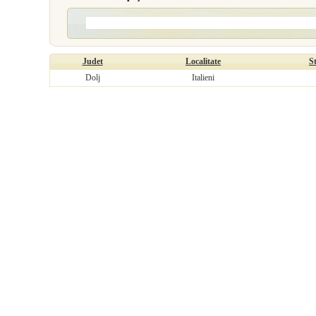
Judet
Localitate
S
Dolj
Italieni