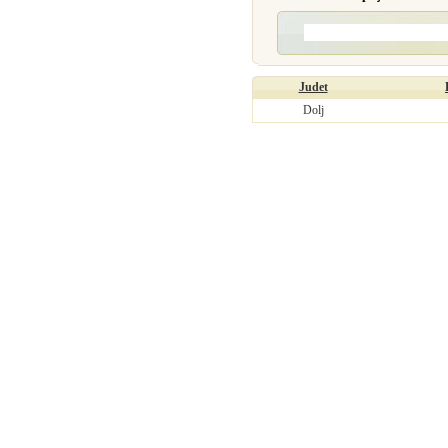
Judet
Dolj