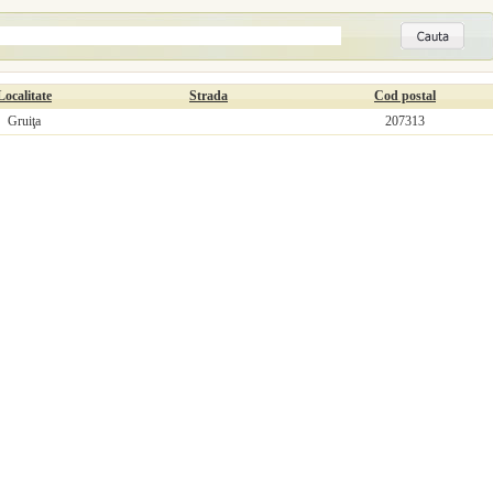
Localitate
Strada
Cod postal
Gruiţa
207313