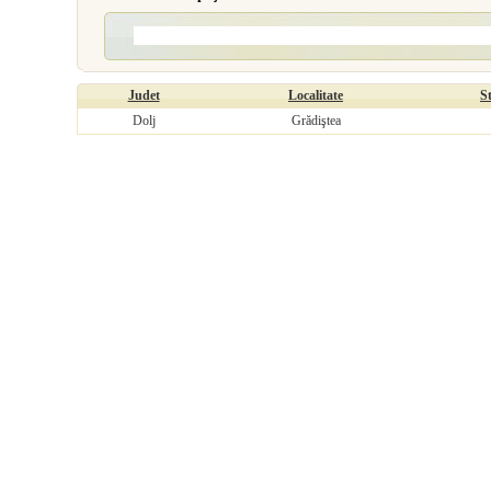
Judet
Localitate
S
Dolj
Grădiştea