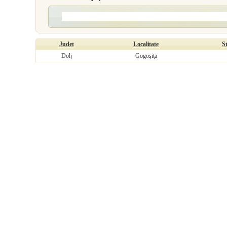
Judet
Localitate
S
Dolj
Gogoşiţa