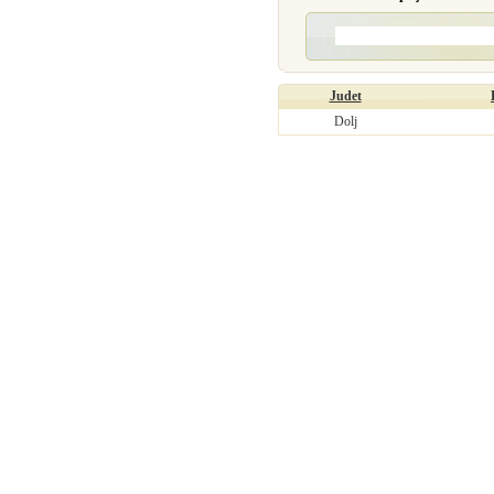
Judet
Dolj