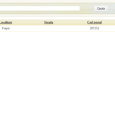
Localitate
Strada
Cod postal
Foişor
207252