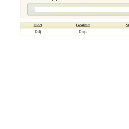
Judet
Localitate
S
Dolj
Dioşti