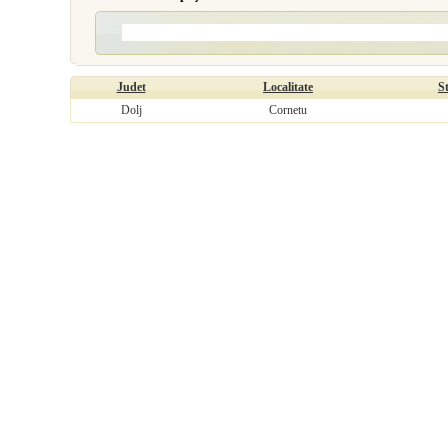
Judet
Localitate
S
Dolj
Cornetu