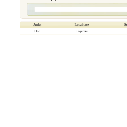
Judet
Localitate
S
Dolj
Coşereni