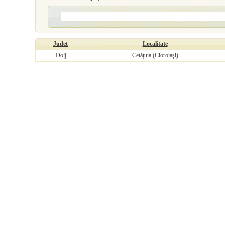
Judet
Localitate
Dolj
Cetăţuia (Cioroiaşi)