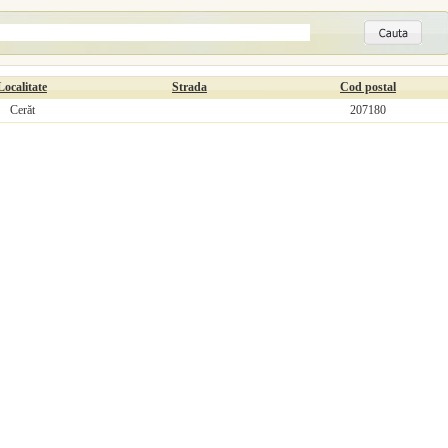
Localitate
Strada
Cod postal
Cerăt
207180