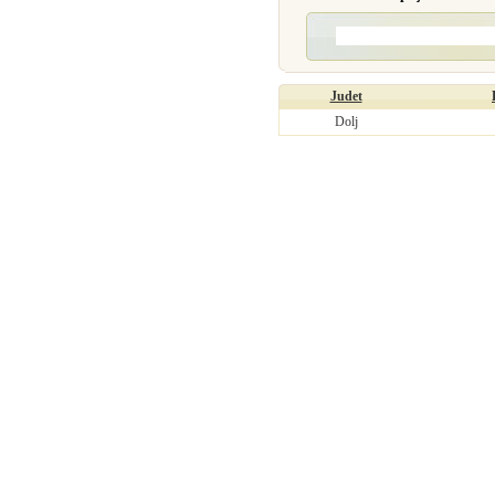
Judet
Dolj