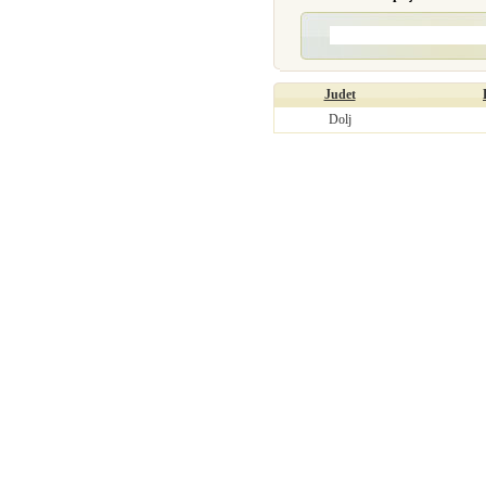
Judet
Dolj