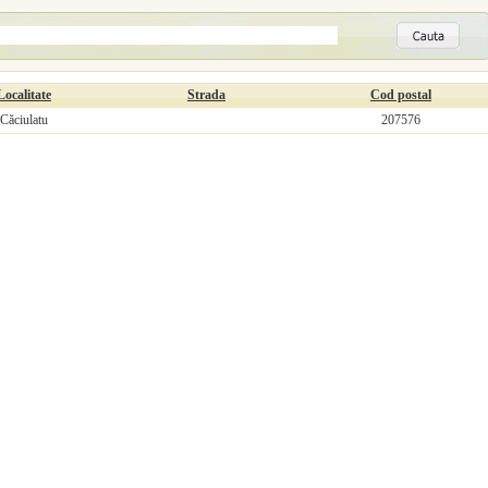
Localitate
Strada
Cod postal
Căciulatu
207576