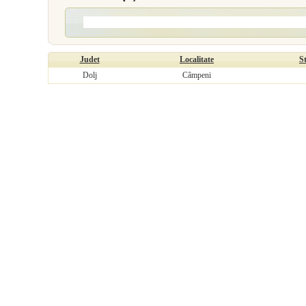
Judet
Localitate
S
Dolj
Câmpeni