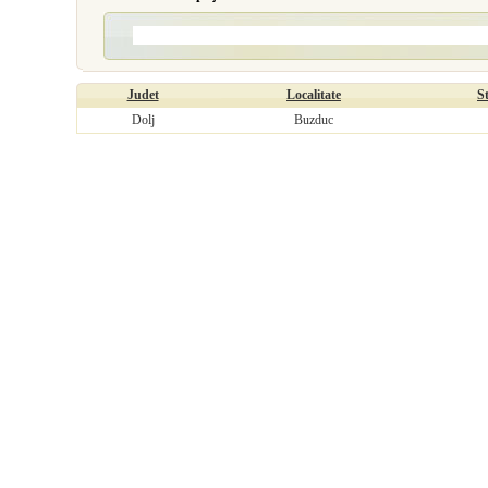
Judet
Localitate
S
Dolj
Buzduc