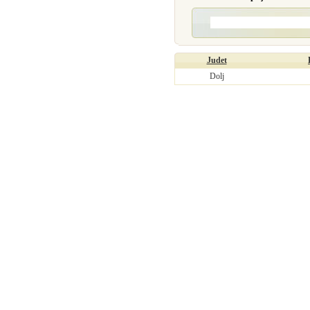
Judet
Dolj