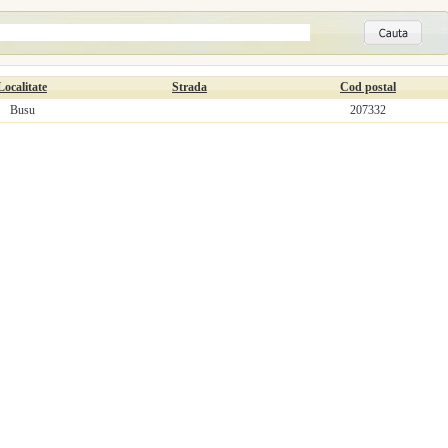
Localitate
Strada
Cod postal
Busu
207332