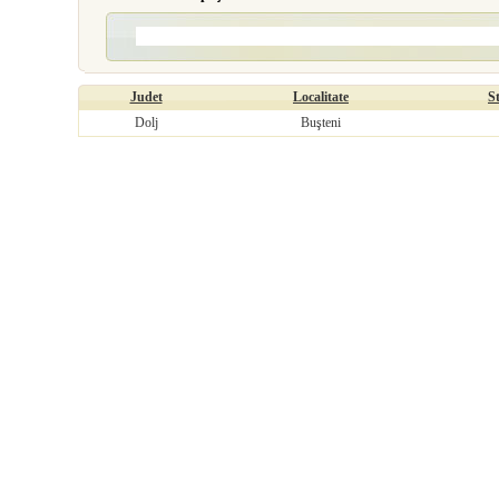
Judet
Localitate
S
Dolj
Buşteni