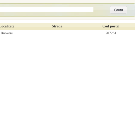
Localitate
Strada
Cod postal
Booveni
207251