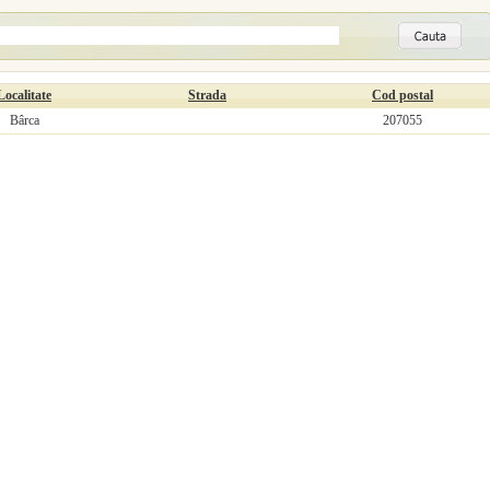
Localitate
Strada
Cod postal
Bârca
207055