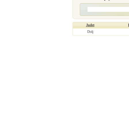
Judet
Dolj