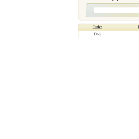
Judet
Dolj