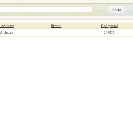
Localitate
Strada
Cod postal
Adâncata
207311