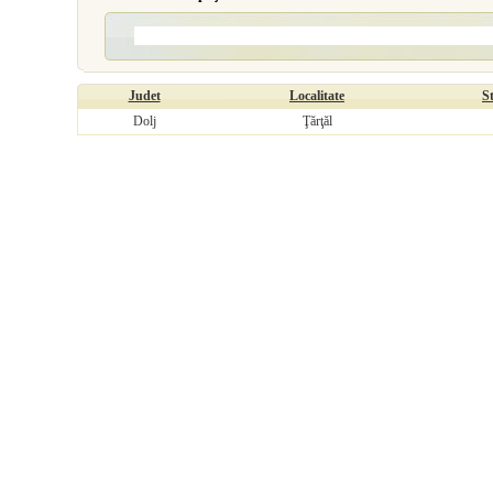
Judet
Localitate
S
Dolj
Ţărţăl