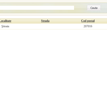
Localitate
Strada
Cod postal
Şitoaia
207016