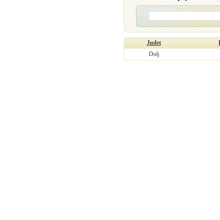
Judet
Dolj