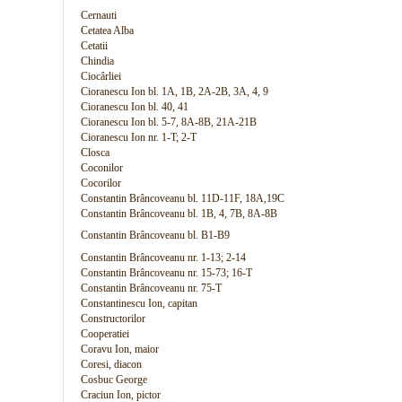
Cernauti
Cetatea Alba
Cetatii
Chindia
Ciocârliei
Cioranescu Ion bl. 1A, 1B, 2A-2B, 3A, 4, 9
Cioranescu Ion bl. 40, 41
Cioranescu Ion bl. 5-7, 8A-8B, 21A-21B
Cioranescu Ion nr. 1-T; 2-T
Closca
Coconilor
Cocorilor
Constantin Brâncoveanu bl. 11D-11F, 18A,19C
Constantin Brâncoveanu bl. 1B, 4, 7B, 8A-8B
Constantin Brâncoveanu bl. B1-B9
Constantin Brâncoveanu nr. 1-13; 2-14
Constantin Brâncoveanu nr. 15-73; 16-T
Constantin Brâncoveanu nr. 75-T
Constantinescu Ion, capitan
Constructorilor
Cooperatiei
Coravu Ion, maior
Coresi, diacon
Cosbuc George
Craciun Ion, pictor