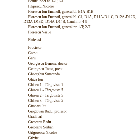
Fernic Ionel nr. 1-T; 2-T
Filipescu Nicolae
Florescu Ion Emanoil, general bl. B1A-B1B
Florescu Ion Emanoil, general bl. C1, D1A, D11A-D11C, D12A-D12D,
D13A-D13D, D14A-D14B, Camin nr. 4-9
Florescu Ion Emanoil, general nr. 1-T; 2-T
Florescu Vasile
Fluierasi
Fructelor
Gaesti
Garii
Georgescu Benone, doctor
Georgescu Toma, preot
Gheorghiu Smaranda
Ghica Ion
Ghiseu 1 - Târgoviste 1
Ghiseu 1 - Târgoviste 5
Ghiseu 2 - Târgoviste 5
Ghiseu 3 - Târgoviste 5
Gimnaziului
Gioglovan Radu, profesor
Gradinari
Greceanu Radu
Greceanu Serban
Grigorescu Nicolae
Grivitei