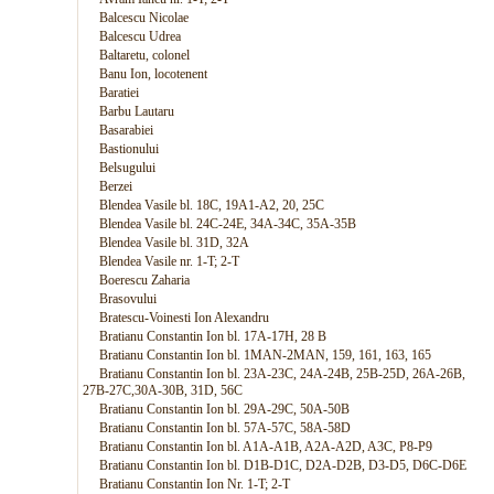
Balcescu Nicolae
Balcescu Udrea
Baltaretu, colonel
Banu Ion, locotenent
Baratiei
Barbu Lautaru
Basarabiei
Bastionului
Belsugului
Berzei
Blendea Vasile bl. 18C, 19A1-A2, 20, 25C
Blendea Vasile bl. 24C-24E, 34A-34C, 35A-35B
Blendea Vasile bl. 31D, 32A
Blendea Vasile nr. 1-T; 2-T
Boerescu Zaharia
Brasovului
Bratescu-Voinesti Ion Alexandru
Bratianu Constantin Ion bl. 17A-17H, 28 B
Bratianu Constantin Ion bl. 1MAN-2MAN, 159, 161, 163, 165
Bratianu Constantin Ion bl. 23A-23C, 24A-24B, 25B-25D, 26A-26B,
27B-27C,30A-30B, 31D, 56C
Bratianu Constantin Ion bl. 29A-29C, 50A-50B
Bratianu Constantin Ion bl. 57A-57C, 58A-58D
Bratianu Constantin Ion bl. A1A-A1B, A2A-A2D, A3C, P8-P9
Bratianu Constantin Ion bl. D1B-D1C, D2A-D2B, D3-D5, D6C-D6E
Bratianu Constantin Ion Nr. 1-T; 2-T