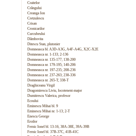
Craitelor
Crângului
Creanga Ion
Cretzulescu
Crisan
Cronicarilor
Curcubeului
Dâmbovita
Ditescu Stan, plutonier
Domneasca bl. A3D-A3G, A4F-A4G, X2C-X2E
Domneasca nr. 1-133; 2-136
Domneasca nr. 135-177; 138-200
Domneasca nr. 179-195; 140-206
Domneasca nr. 197-235; 208-236
Domneasca nr. 237-263; 238-336
Domneasca nr. 265-T; 338-T
Draghiceanu Virgil
Dragomirescu Liviu, locotenent-major
Dumitrescu Valerica, profesor
Ecoului
Eminescu Mihai bl. 9
Eminescu Mihai nr. 1-13; 2-T
Enescu George
Eroilor
Fernic Ionel bl. 13-16, 38A-38E, 39A-39B
Fernic Ionel bl. 37B-37C, 41B-41C