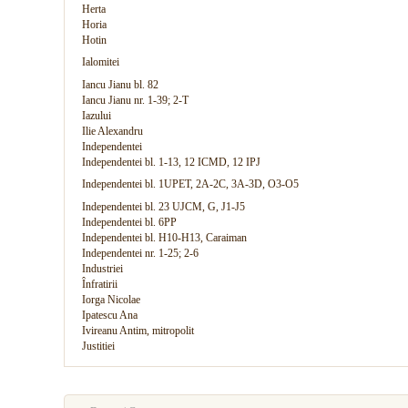
Herta
Horia
Hotin
Ialomitei
Iancu Jianu bl. 82
Iancu Jianu nr. 1-39; 2-T
Iazului
Ilie Alexandru
Independentei
Independentei bl. 1-13, 12 ICMD, 12 IPJ
Independentei bl. 1UPET, 2A-2C, 3A-3D, O3-O5
Independentei bl. 23 UJCM, G, J1-J5
Independentei bl. 6PP
Independentei bl. H10-H13, Caraiman
Independentei nr. 1-25; 2-6
Industriei
Înfratirii
Iorga Nicolae
Ipatescu Ana
Ivireanu Antim, mitropolit
Justitiei