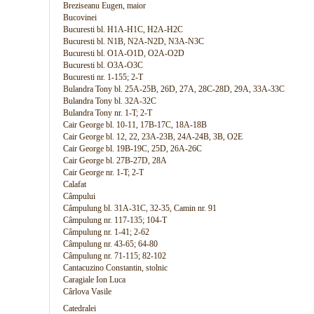
Breziseanu Eugen, maior
Bucovinei
Bucuresti bl. H1A-H1C, H2A-H2C
Bucuresti bl. N1B, N2A-N2D, N3A-N3C
Bucuresti bl. O1A-O1D, O2A-O2D
Bucuresti bl. O3A-O3C
Bucuresti nr. 1-155; 2-T
Bulandra Tony bl. 25A-25B, 26D, 27A, 28C-28D, 29A, 33A-33C
Bulandra Tony bl. 32A-32C
Bulandra Tony nr. 1-T; 2-T
Cair George bl. 10-11, 17B-17C, 18A-18B
Cair George bl. 12, 22, 23A-23B, 24A-24B, 3B, O2E
Cair George bl. 19B-19C, 25D, 26A-26C
Cair George bl. 27B-27D, 28A
Cair George nr. 1-T; 2-T
Calafat
Câmpului
Câmpulung bl. 31A-31C, 32-35, Camin nr. 91
Câmpulung nr. 117-135; 104-T
Câmpulung nr. 1-41; 2-62
Câmpulung nr. 43-65; 64-80
Câmpulung nr. 71-115; 82-102
Cantacuzino Constantin, stolnic
Caragiale Ion Luca
Cârlova Vasile
Catedralei