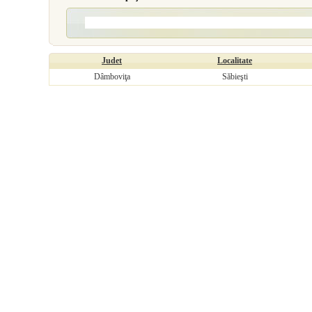
Judet
Localitate
Dâmboviţa
Săbieşti