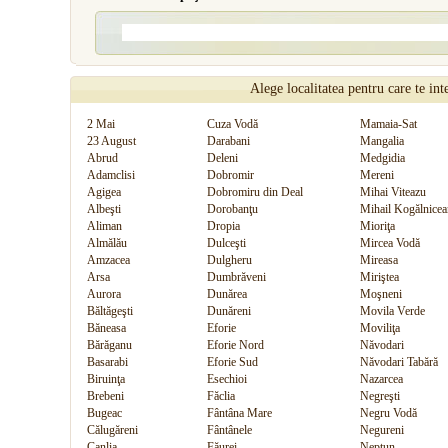
Alege localitatea pentru care te int
2 Mai
Cuza Vodă
Mamaia-Sat
23 August
Darabani
Mangalia
Abrud
Deleni
Medgidia
Adamclisi
Dobromir
Mereni
Agigea
Dobromiru din Deal
Mihai Viteazu
Albeşti
Dorobanţu
Mihail Kogălnice
Aliman
Dropia
Mioriţa
Almălău
Dulceşti
Mircea Vodă
Amzacea
Dulgheru
Mireasa
Arsa
Dumbrăveni
Miriştea
Aurora
Dunărea
Moşneni
Băltăgeşti
Dunăreni
Movila Verde
Băneasa
Eforie
Moviliţa
Bărăganu
Eforie Nord
Năvodari
Basarabi
Eforie Sud
Năvodari Tabără
Biruinţa
Esechioi
Nazarcea
Brebeni
Făclia
Negreşti
Bugeac
Fântâna Mare
Negru Vodă
Călugăreni
Fântânele
Negureni
Canlia
Făurei
Neptun