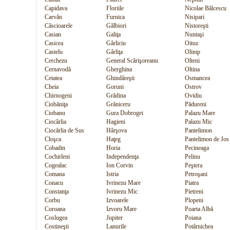
Capidava
Floriile
Nicolae Bălcescu
Carvăn
Furnica
Nisipari
Căscioarele
Gălbiori
Nistoreşti
Casian
Galiţa
Nuntaşi
Casicea
Gârliciu
Oituz
Castelu
Gârliţa
Olimp
Cerchezu
General Scărişoreanu
Olteni
Cernavodă
Gherghina
Oltina
Cetatea
Ghindăreşti
Osmancea
Cheia
Goruni
Ostrov
Chirnogeni
Grădina
Ovidiu
Ciobăniţa
Grăniceru
Pădureni
Ciobanu
Gura Dobrogei
Palazu Mare
Ciocârlia
Hagieni
Palazu Mic
Ciocârlia de Sus
Hârşova
Pantelimon
Cloşca
Haţeg
Pantelimon de Jos
Cobadin
Horia
Pecineaga
Cochirleni
Independenţa
Pelinu
Cogealac
Ion Corvin
Peştera
Comana
Istria
Petroşani
Conacu
Ivrinezu Mare
Piatra
Constanţa
Ivrinezu Mic
Pietreni
Corbu
Izvoarele
Plopeni
Coroana
Izvoru Mare
Poarta Albă
Coslugea
Jupiter
Poiana
Costineşti
Lanurile
Potârnichea