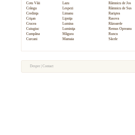
Cotu Văii
Lazu
Râmnicu de Jos
Crângu
Lespezi
Râmnicu de Sus
Credinţa
Limanu
Rariştea
Crişan
Lipniţa
Rasova
Crucea
Lumina
Răzoarele
Cuiugiuc
Luminiţa
Remus Opreanu
Cumpăna
Măgura
Runcu
Curcani
Mamaia
Săcele
Despre | Contact