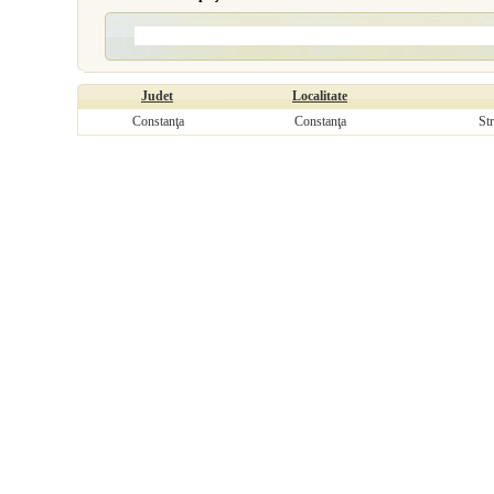
Judet
Localitate
Constanţa
Constanţa
St