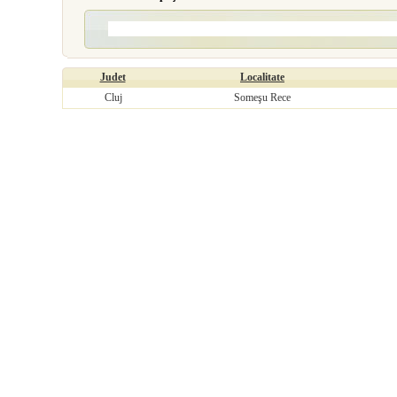
Judet
Localitate
Cluj
Someşu Rece