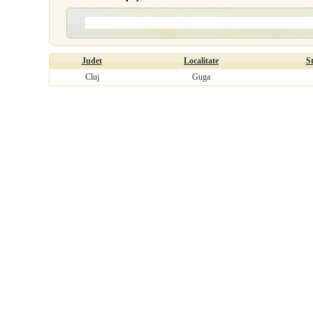
Judet
Localitate
S
Cluj
Guga