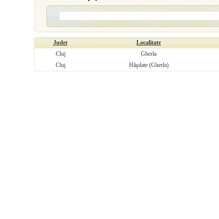
Judet
Localitate
Cluj
Gherla
Cluj
Hăşdate (Gherla)