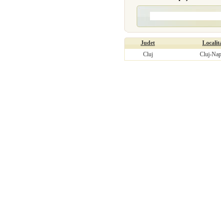
Judet
Localit
Cluj
Cluj-Na