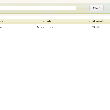
ate
Strada
Cod postal
poca
Stradă Trascaului
400347