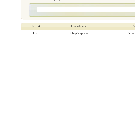
Judet
Localitate
Cluj
Cluj-Napoca
Stra