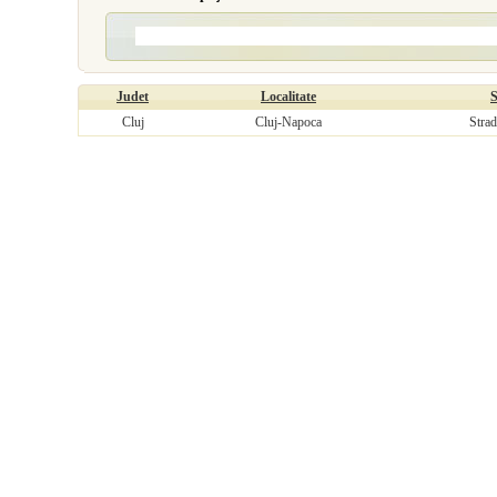
Judet
Localitate
S
Cluj
Cluj-Napoca
Strad