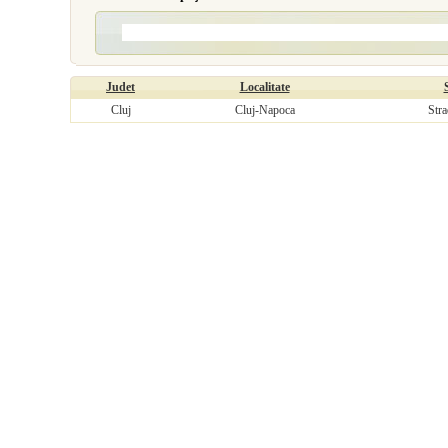
Judet
Localitate
Cluj
Cluj-Napoca
Stra