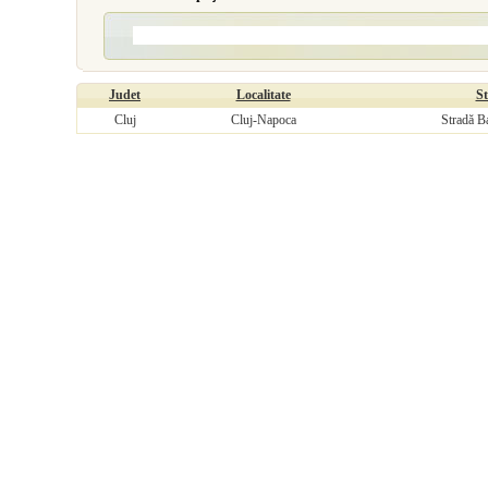
Judet
Localitate
S
Cluj
Cluj-Napoca
Stradă B