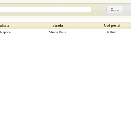
alitate
Strada
Cod postal
-Napoca
Stradă Baltii
400476