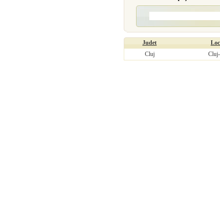
Judet
Loc
Cluj
Cluj