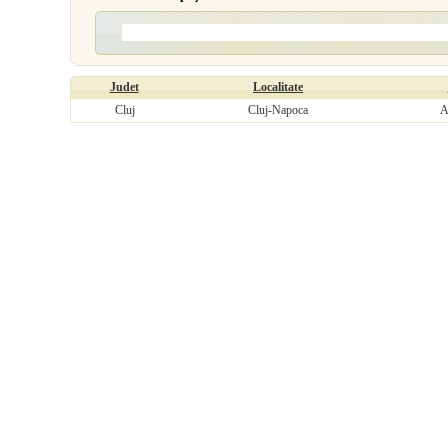
Judet
Localitate
Cluj
Cluj-Napoca
A