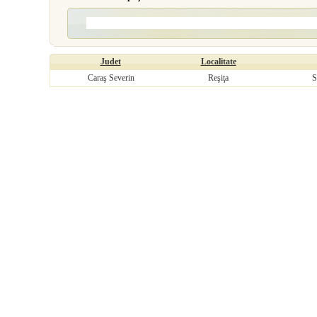
Judet
Localitate
Caraş Severin
Reşiţa
S