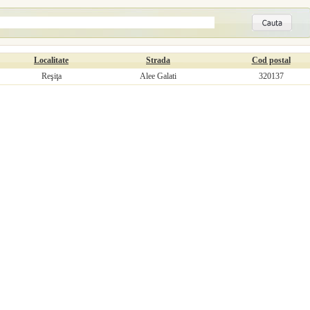
Localitate
Strada
Cod postal
Reşiţa
Alee Galati
320137