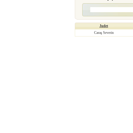
Judet
Caraş Severin