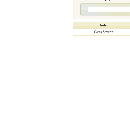
Judet
Caraş Severin