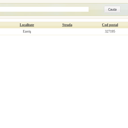
Localitate
Strada
Cod postal
Ezeriş
327195