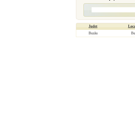
Judet
Loca
Buzău
Bu