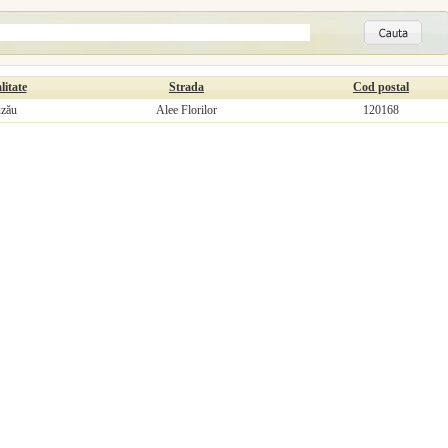
litate
Strada
Cod postal
zău
Alee Florilor
120168