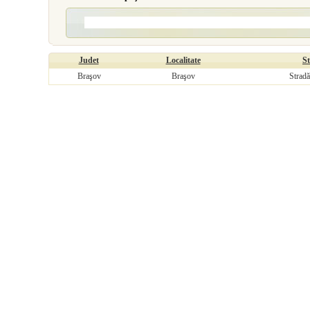
Judet
Localitate
S
Braşov
Braşov
Strad