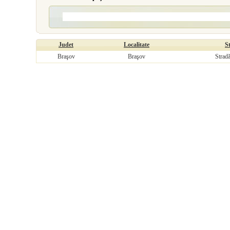
Judet
Localitate
S
Braşov
Braşov
Strad