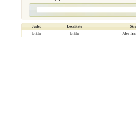
Judet
Localitate
Str
Brăila
Brăila
Alee Tran