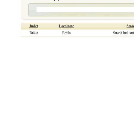
Judet
Localitate
Stra
Brăila
Brăila
Stradă Industri