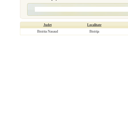
Judet
Localitate
Bistrita Nasaud
Bistriţa