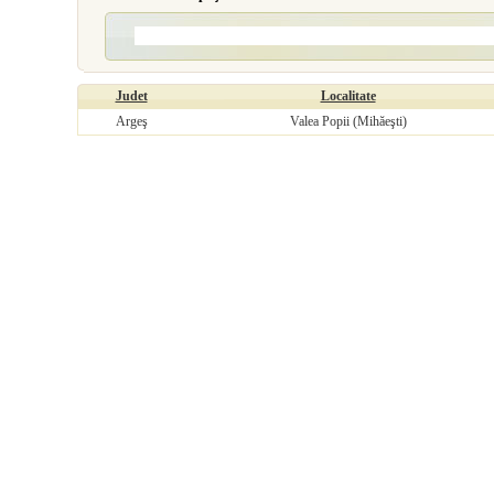
Judet
Localitate
Argeş
Valea Popii (Mihăeşti)