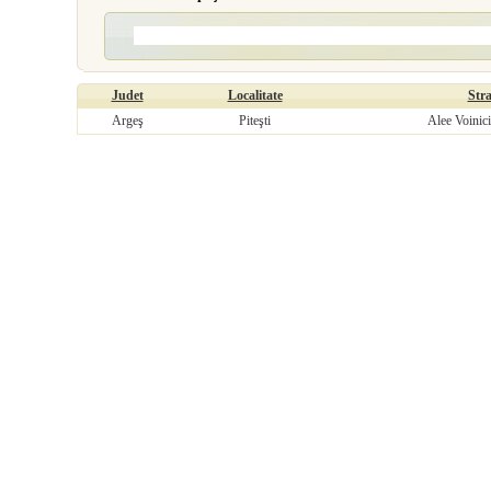
Judet
Localitate
Str
Argeş
Piteşti
Alee Voinici