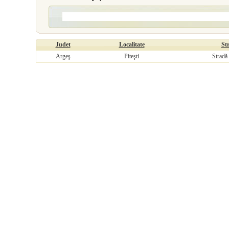
Judet
Localitate
St
Argeş
Piteşti
Stradă 