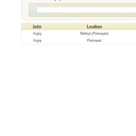
Judet
Localitate
Argeş
Bădeşti (Pietroşani)
Argeş
Pietroşani