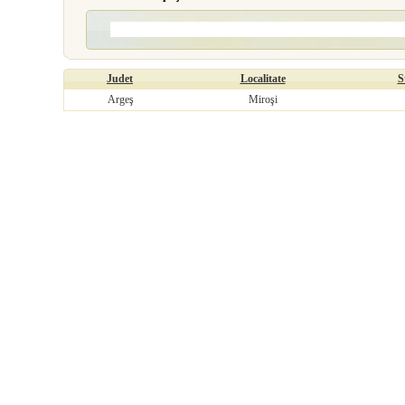
Judet
Localitate
S
Argeş
Miroşi