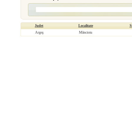
Judet
Localitate
S
Argeş
Măncioiu