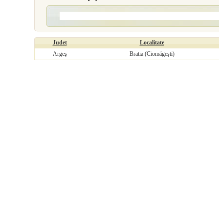
Judet
Localitate
Argeş
Bratia (Ciomăgeşti)